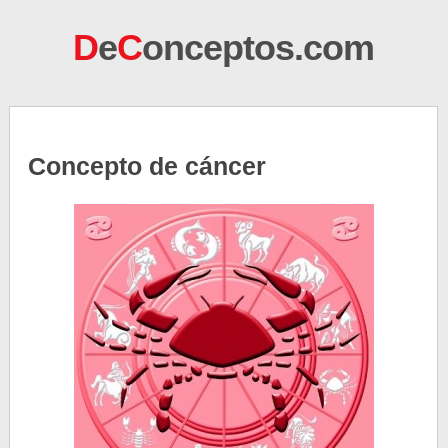
D
e
C
onceptos.com
Concepto de cáncer