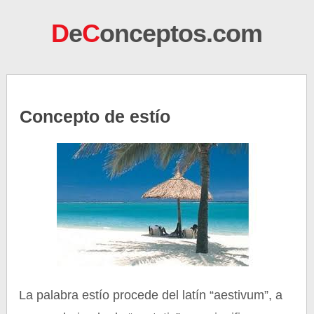
D
e
C
onceptos.com
Concepto de estío
La palabra estío procede del latín “aestivum”, a