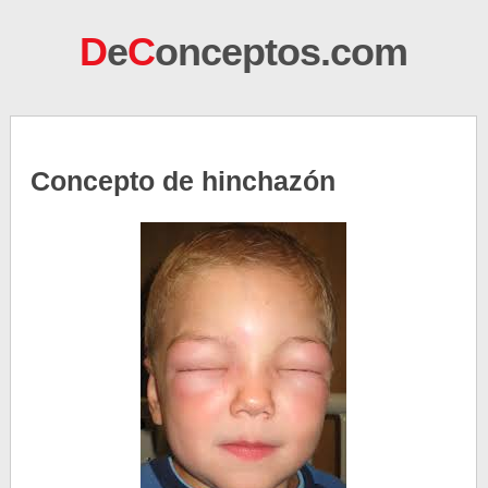
D
e
C
onceptos.com
Concepto de hinchazón