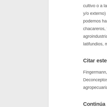
cultivo o a 
y/o externo)
podemos hab
chacareros,
agroindustri
latifundios,
Citar este
Fingermann,
Deconceptos.
agropecuari
Continúa 