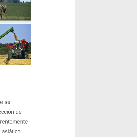
re se
lección de
parentemente
 asiático