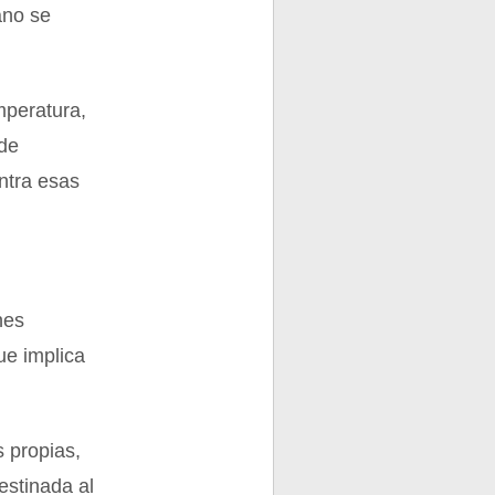
cano se
mperatura,
 de
ntra esas
nes
ue implica
s propias,
estinada al