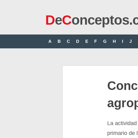
D
e
C
onceptos.
A
B
C
D
E
F
G
H
I
J
Conc
agro
La actividad
primario de 