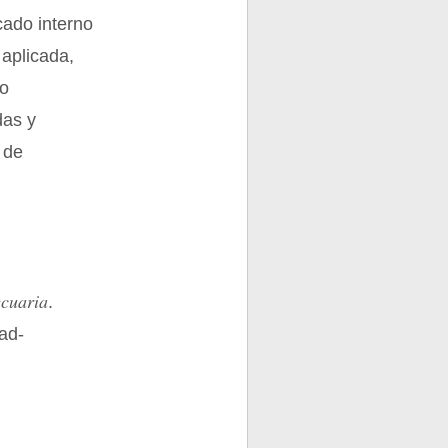
rcado interno
 aplicada,
 o
das y
 de
ecuaria
.
ad-