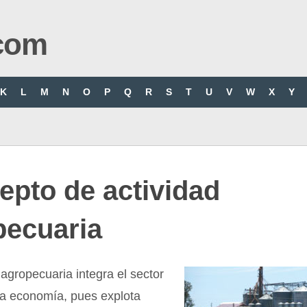
com
K
L
M
N
O
P
Q
R
S
T
U
V
W
X
Y
epto de actividad
pecuaria
 agropecuaria integra el sector
la economía, pues explota