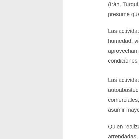
(Irán, Turquí
presume que 
Las activida
humedad, vie
aprovechami
condiciones 
Las activid
autoabasteci
comerciales,
asumir mayo
Quien realiz
arrendadas, 