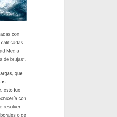
ciadas con
calificadas
dad Media
s de brujas”.
largas, que
ías
, esto fue
echicería con
de resolver
aborales o de