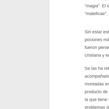
“magia”. El 
“maleficae”.
Sin estar es
pociones mág
fueron pers
cristiana y 
Se las ha re
acompañadas
montadas en 
producto de 
la que tiene
problemas de