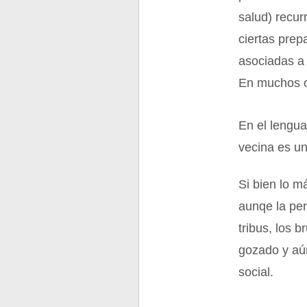
salud) recur
ciertas pre
asociadas a 
En muchos cu
En el lengua
vecina es un
Si bien lo m
aunqe la per
tribus, los 
gozado y aún
social.