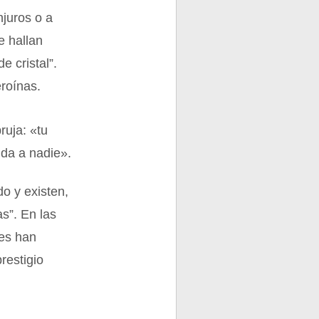
njuros o a
e hallan
e cristal”.
eroínas.
ruja: «tu
uda a nadie».
do y existen,
s”. En las
les han
restigio