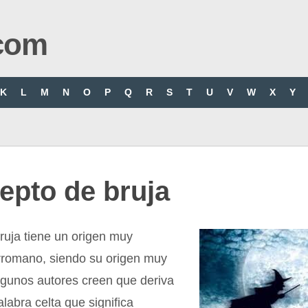
com
K
L
M
N
O
P
Q
R
S
T
U
V
W
X
Y
epto de bruja
ruja tiene un origen muy
erromano, siendo su origen muy
Algunos autores creen que deriva
alabra celta que significa