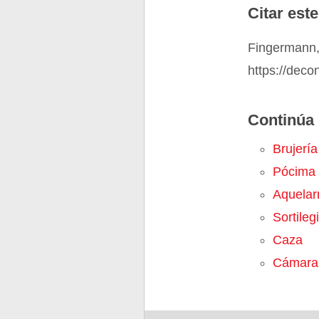
Citar este
Fingermann,
https://deco
Continúa 
Brujería
Pócima
Aquelar
Sortileg
Caza
Cámara