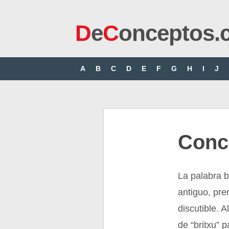
D
e
C
onceptos.
A
B
C
D
E
F
G
H
I
J
Conc
La palabra b
antiguo, pr
discutible. 
de “britxu” p