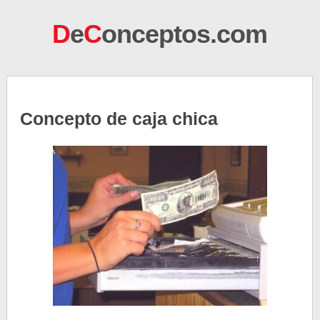
D
e
C
onceptos.com
Concepto de caja chica