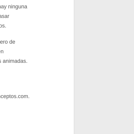
hay ninguna
asar
os.
mero de
en
es animadas.
nceptos.com.