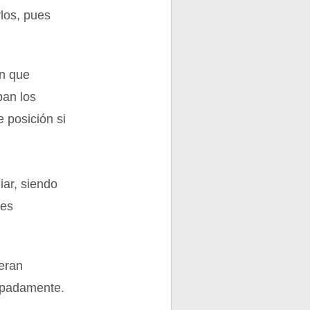
los, pues
in que
ban los
e posición si
iar, siendo
tes
 eran
apadamente.