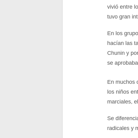
vivió entre
tuvo gran int
En los grupo
hacían las t
Chunin y por
se aprobaba
En muchos ca
los niños e
marciales, e
Se diferenci
radicales y