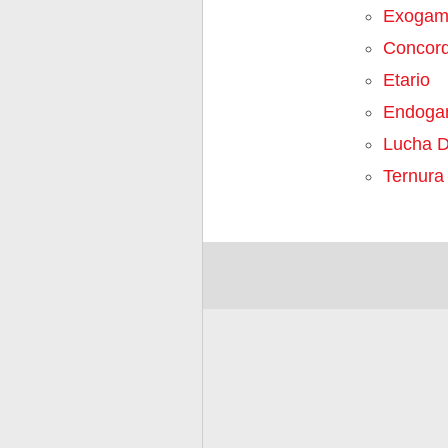
Exogam
Concord
Etario
Endoga
Lucha D
Ternura