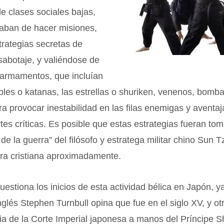
e clases sociales bajas,
aban de hacer misiones,
rategias secretas de
sabotaje, y valiéndose de
 armamentos, que incluían
les o katanas, las estrellas o shuriken, venenos, bomba
a provocar inestabilidad en las filas enemigas y aventaja
ertes críticas. Es posible que estas estrategias fueran to
e de la guerra” del filósofo y estratega militar chino Sun T
era cristiana aproximadamente.
estiona los inicios de esta actividad bélica en Japón, y
inglés Stephen Turnbull opina que fue en el siglo XV, y otr
ia de la Corte Imperial japonesa a manos del Príncipe 