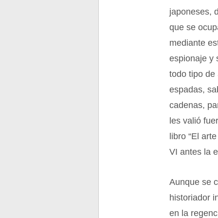
japoneses, d
que se ocup
mediante est
espionaje y 
todo tipo de
espadas, sab
cadenas, par
les valió fu
libro “El art
VI antes la 
Aunque se cu
historiador 
en la regenc