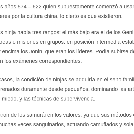
 los años 574 – 622 quien supuestamente comenzó a usar
erés por la cultura china, lo cierto es que existieron.
s ninja había tres rangos: el más bajo era el de los Gen
areas o misiones en grupos, en posición intermedia esta
 encima los Jonin, que eran los líderes. Podía subirse d
n los exámenes correspondientes.
sos, la condición de ninjas se adquiría en el seno famil
ntrenados duramente desde pequeños, dominando las ar
l miedo, y las técnicas de supervivencia.
aron de los samurái en los valores, ya que sus métodos
 muchas veces sanguinarios, actuando camuflados y sol