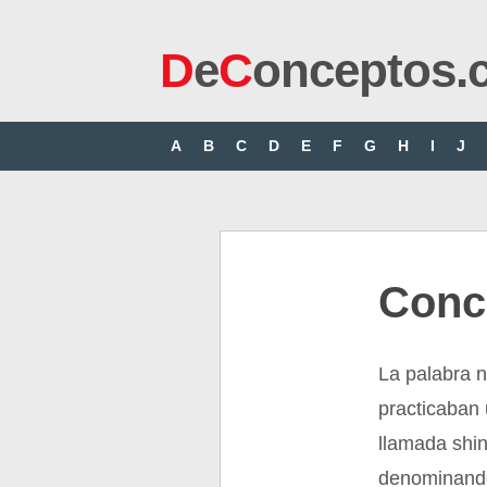
D
e
C
onceptos.
A
B
C
D
E
F
G
H
I
J
Conc
La palabra n
practicaban 
llamada shin
denominando