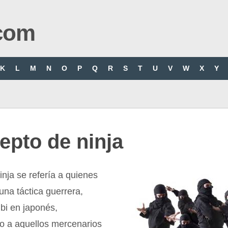
com
K
L
M
N
O
P
Q
R
S
T
U
V
W
X
Y
epto de ninja
inja se refería a quienes
una táctica guerrera,
bi en japonés,
 a aquellos mercenarios