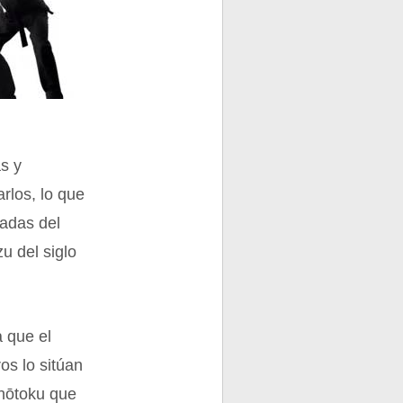
s y
rlos, lo que
madas del
zu del siglo
a que el
os lo sitúan
Shōtoku que