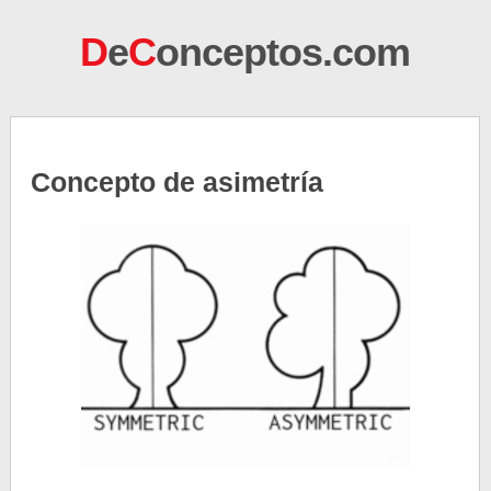
D
e
C
onceptos.com
Concepto de asimetría