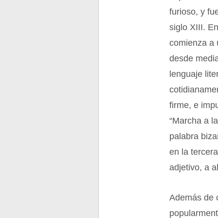
furioso, y fu
siglo XIII. E
comienza a u
desde mediad
lenguaje lit
cotidianamen
firme, e imp
“Marcha a la
palabra biza
en la tercer
adjetivo, a 
Además de c
popularmente