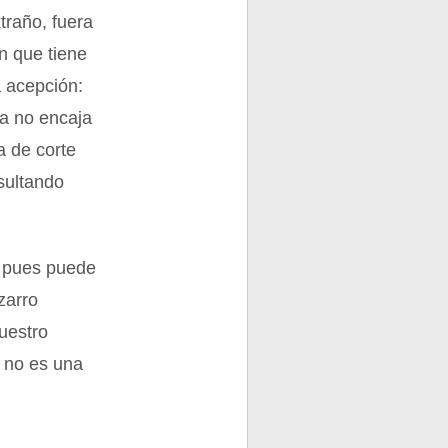
traño, fuera
n que tiene
a acepción:
ra no encaja
la de corte
esultando
, pues puede
zarro
nuestro
e no es una