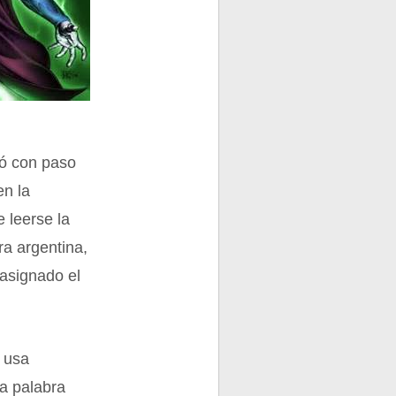
gó con paso
en la
 leerse la
ra argentina,
 asignado el
 usa
a palabra