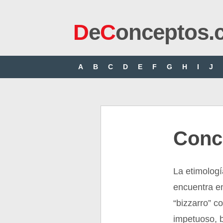
D
e
C
onceptos.
A
B
C
D
E
F
G
H
I
J
Conc
La etimologí
encuentra en
“bizzarro” co
impetuoso, b