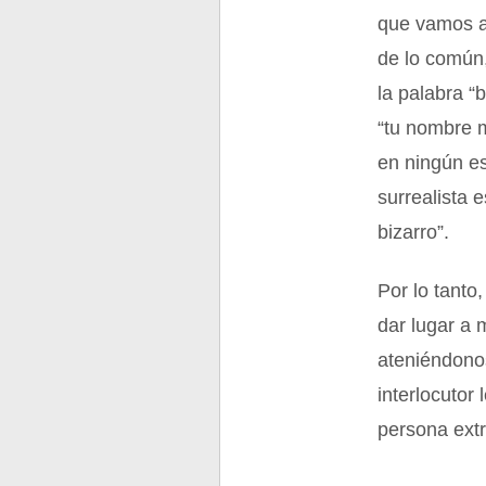
que vamos a 
de lo común,
la palabra “
“tu nombre m
en ningún est
surrealista 
bizarro”.
Por lo tanto
dar lugar a 
ateniéndonos
interlocutor
persona extr