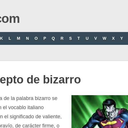
com
K
L
M
N
O
P
Q
R
S
T
U
V
W
X
Y
epto de bizarro
a de la palabra bizarro se
 el vocablo italiano
n el significado de valiente,
ravío, de carácter firme, o