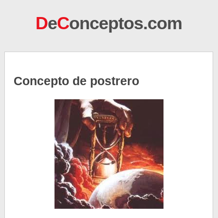
D
e
C
onceptos.com
Concepto de postrero