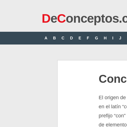
D
e
C
onceptos.
A
B
C
D
E
F
G
H
I
J
Conc
El origen de
en el latín “
prefijo “con
de elementos