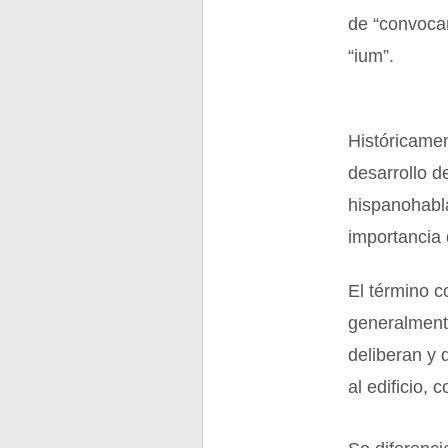
de “convocar
“ium”.
Históricamen
desarrollo d
hispanohabla
importancia 
El término c
generalment
deliberan y
al edificio,