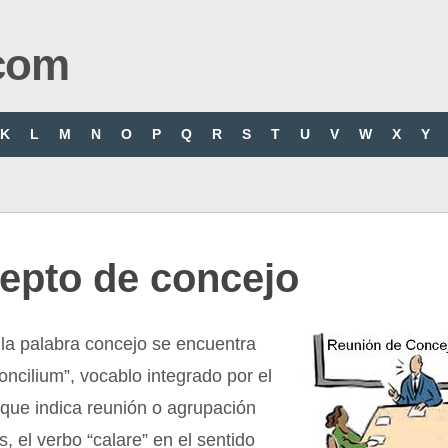
com
K
L
M
N
O
P
Q
R
S
T
U
V
W
X
Y
epto de concejo
 la palabra concejo se encuentra
concilium”, vocablo integrado por el
” que indica reunión o agrupación
, el verbo “calare” en el sentido