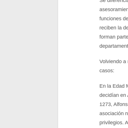
Se diferenci
asesoramient
funciones de
reciben la d
forman parte
departament
Volviendo a 
casos:
En la Edad 
decidían en
1273, Alfons
asociación n
privilegios.