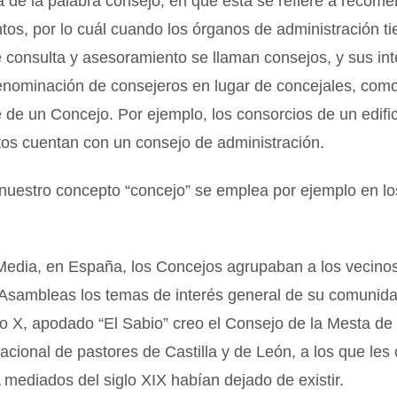
a de la palabra consejo, en que ésta se refiere a recom
os, por lo cuál cuando los órganos de administración t
 consulta y asesoramiento se llaman consejos, y sus in
enominación de consejeros en lugar de concejales, com
 de un Concejo. Por ejemplo, los consorcios de un edifi
os cuentan con un consejo de administración.
nuestro concepto “concejo” se emplea por ejemplo en lo
Media, en España, los Concejos agrupaban a los vecino
 Asambleas los temas de interés general de su comunida
o X, apodado “El Sabio” creo el Consejo de la Mesta de
acional de pastores de Castilla y de León, a los que les 
 A mediados del siglo XIX habían dejado de existir.