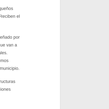
equeños
 Reciben el
peñado por
que van a
les.
nomos
municipio.
ructuras
ciones