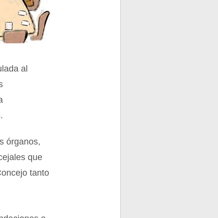
ulada al
s
a
.
os órganos,
cejales que
Concejo tanto