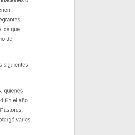
endaciones o
ienen
tegrantes
o los que
cio de
s siguientes
s, quienes
d.En el año
 Pastores,
otorgó varios