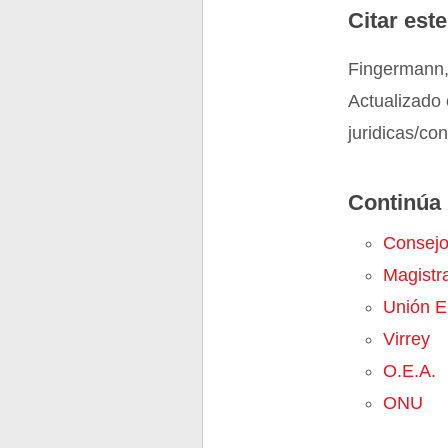
Citar este
Fingermann, 
Actualizado 
juridicas/co
Continúa 
Consej
Magistr
Unión E
Virrey
O.E.A.
ONU