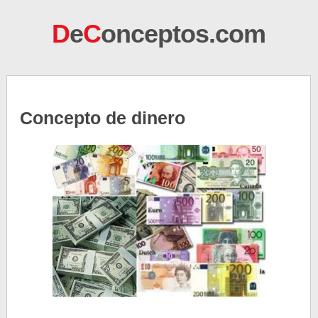
D
e
C
onceptos.com
Concepto de dinero