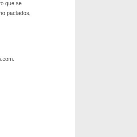
vo que se
 no pactados,
s.com.