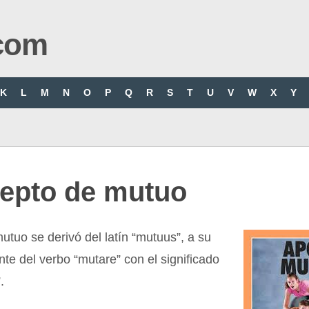
com
K
L
M
N
O
P
Q
R
S
T
U
V
W
X
Y
epto de mutuo
utuo se derivó del latín “mutuus”, a su
te del verbo “mutare” con el significado
.