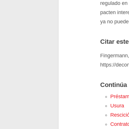
regulado en 
pacten inter
ya no puede 
Citar este
Fingermann, 
https://deco
Continúa 
Présta
Usura
Rescici
Contrat