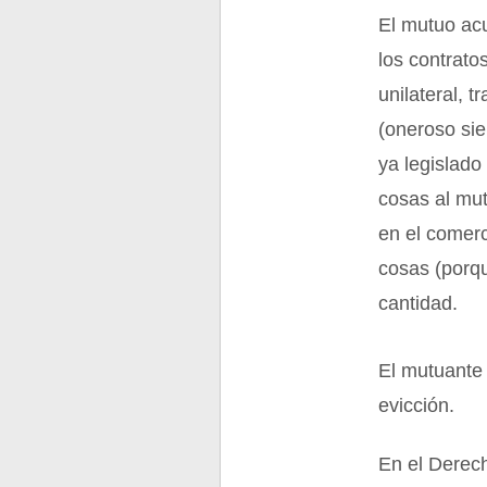
El mutuo acu
los contrato
unilateral, 
(oneroso si
ya legislad
cosas al mut
en el comerc
cosas (porqu
cantidad.
El mutuante 
evicción.
En el Derec