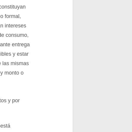
 constituyan
o formal,
an intereses
 de consumo,
uante entrega
bles y estar
ve las mismas
 y monto o
tos y por
 está