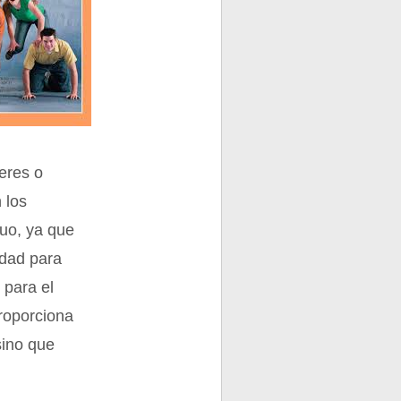
eres o
 los
tuo, ya que
idad para
 para el
proporciona
sino que