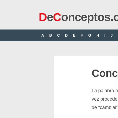
D
e
C
onceptos.
A
B
C
D
E
F
G
H
I
J
Conc
La palabra m
vez proceden
de “cambiar”