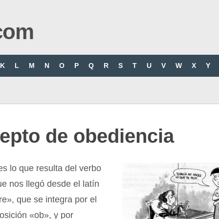
com
K
L
M
N
O
P
Q
R
S
T
U
V
W
X
Y
epto de obediencia
s lo que resulta del verbo
e nos llegó desde el latín
», que se integra por el
posición «ob», y por