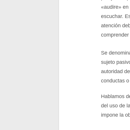
«audire» en 
escuchar. E
atención de
comprender l
Se denomina
sujeto pasi
autoridad d
conductas o
Hablamos de
del uso de l
impone la ob