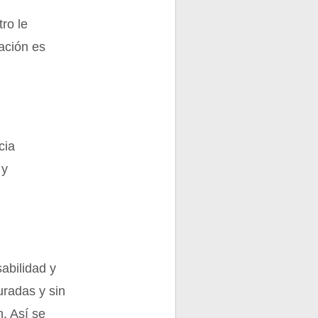
tro le
gación es
cia
 y
abilidad y
radas y sin
. Así se