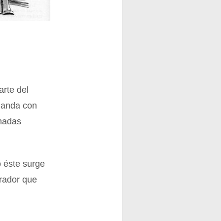
rte del
manda con
inadas
 éste surge
trador que