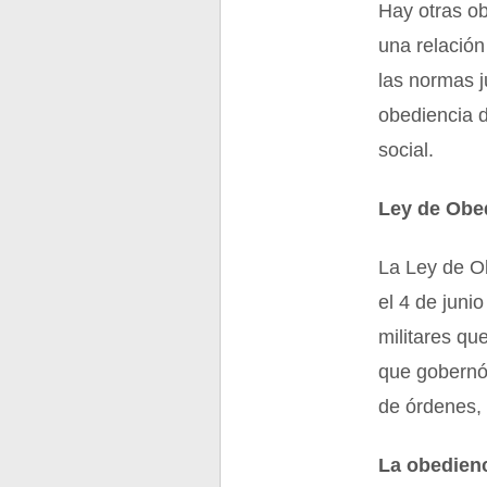
Hay otras ob
una relación
las normas j
obediencia d
social.
Ley de Obe
La Ley de O
el 4 de juni
militares qu
que gobernó 
de órdenes, 
La obedienc