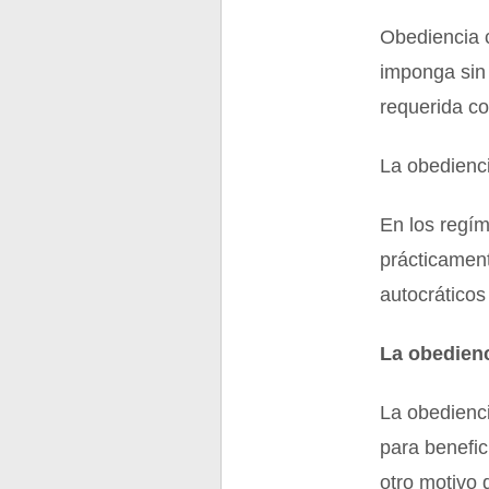
Obediencia c
imponga sin 
requerida co
La obedienci
En los regím
prácticament
autocrático
La obedien
La obedienci
para benefi
otro motivo 