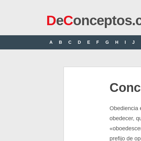
D
e
C
onceptos.
A
B
C
D
E
F
G
H
I
J
Conc
Obediencia e
obedecer, qu
«oboedescere
prefijo de o