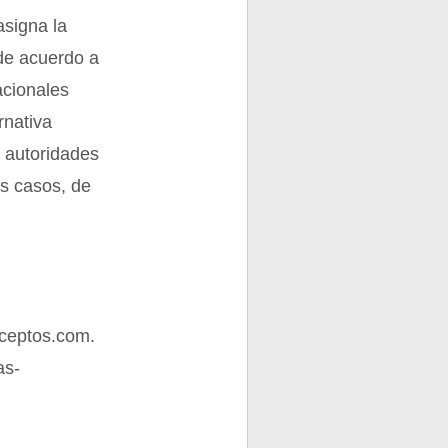
asigna la
 de acuerdo a
acionales
rnativa
a autoridades
os casos, de
ceptos.com.
as-