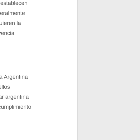
 establecen
neralmente
uieren la
vencia
a Argentina
ellos
ar argentina
 cumplimiento