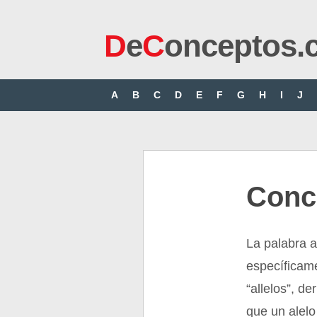
D
e
C
onceptos.
A
B
C
D
E
F
G
H
I
J
Conc
La palabra a
específicame
“allelos”, de
que un alelo