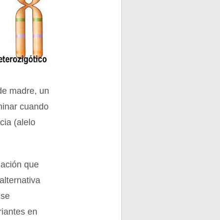
de madre, un
minar cuando
cia (alelo
mación que
alternativa
 se
riantes en