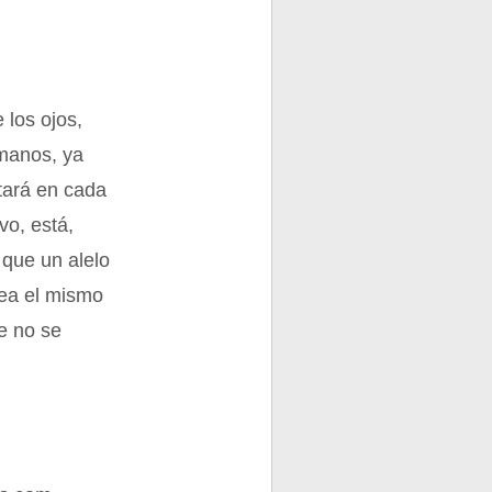
 los ojos,
rmanos, ya
tará en cada
vo, está,
 que un alelo
sea el mismo
e no se