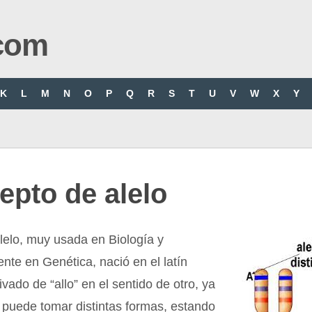
com
K
L
M
N
O
P
Q
R
S
T
U
V
W
X
Y
epto de alelo
lelo, muy usada en Biología y
nte en Genética, nació en el latín
rivado de “allo” en el sentido de otro, ya
 puede tomar distintas formas, estando