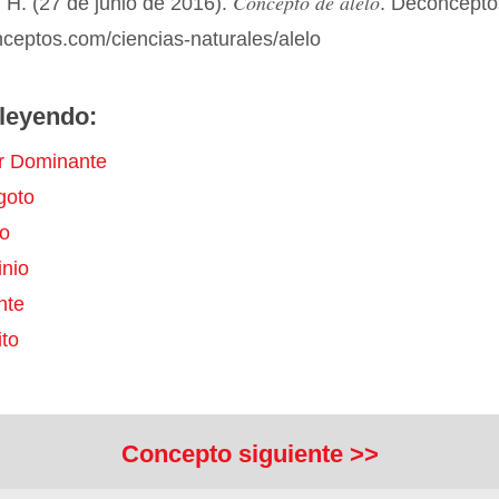
Concepto de alelo
 H. (27 de junio de 2016).
. Deconcepto
nceptos.com/ciencias-naturales/alelo
leyendo:
r Dominante
goto
o
nio
nte
to
Concepto siguiente >>