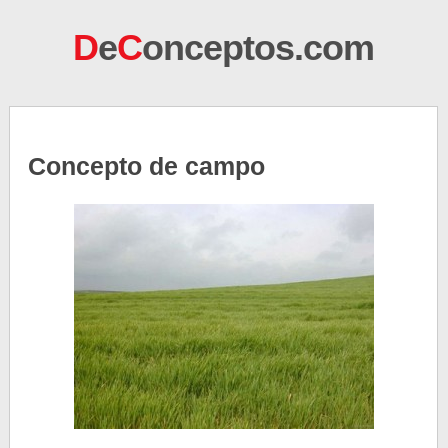
D
e
C
onceptos.com
Concepto de campo