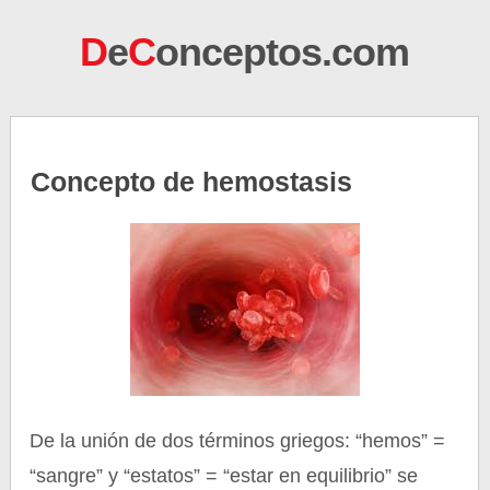
D
e
C
onceptos.com
Concepto de hemostasis
De la unión de dos términos griegos: “hemos” =
“sangre” y “estatos” = “estar en equilibrio” se