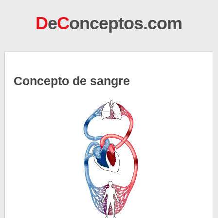
D
e
C
onceptos.com
Concepto de sangre