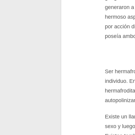
generaron a
hermoso asp
por acción d
poseía ambo
Ser hermafr
individuo. E
hermafrodita
autopoliniza
Existe un ll
sexo y luego