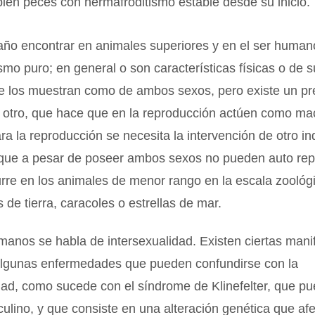
ién peces con hermafroditismo estable desde su inicio.
año encontrar en animales superiores y en el ser human
smo puro; en general o son características físicas o de 
ue los muestran como de ambos sexos, pero existe un p
l otro, que hace que en la reproducción actúen como m
a la reproducción se necesita la intervención de otro in
 que a pesar de poseer ambos sexos no pueden auto repr
urre en los animales de menor rango en la escala zooló
s de tierra, caracoles o estrellas de mar.
manos se habla de intersexualidad. Existen ciertas mani
 algunas enfermedades que pueden confundirse con la
dad, como sucede con el síndrome de Klinefelter, que pu
ulino, y que consiste en una alteración genética que afe