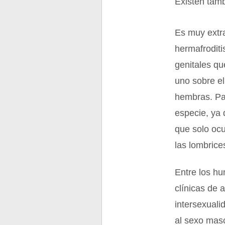
Existen tamb
Es muy extr
hermafroditi
genitales q
uno sobre e
hembras. Par
especie, ya
que solo oc
las lombrice
Entre los hu
clínicas de
intersexuali
al sexo masc