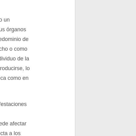
o un
sus órganos
redominio de
acho o como
dividuo de la
oducirse, lo
gica como en
festaciones
ede afectar
cta a los