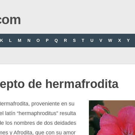
com
K
L
M
N
O
P
Q
R
S
T
U
V
W
X
Y
epto de hermafrodita
ermafrodita, proveniente en su
el latín “hermaphroditus” resulta
 de los nombres de dos deidades
mes y Afrodita, que con su amor