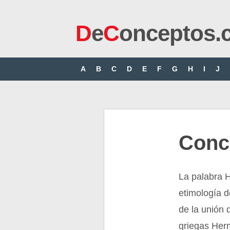
D
e
C
onceptos.
A
B
C
D
E
F
G
H
I
J
Conc
La palabra H
etimología d
de la unión
griegas Her