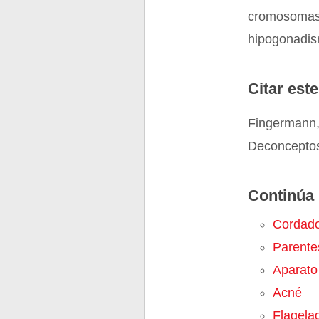
cromosomas,
hipogonadi
Citar este
Fingermann, 
Deconceptos
Continúa 
Cordad
Parente
Aparato
Acné
Flagela