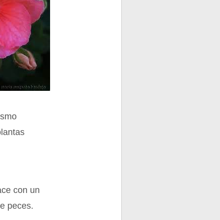
mismo
plantas
ace con un
de peces.