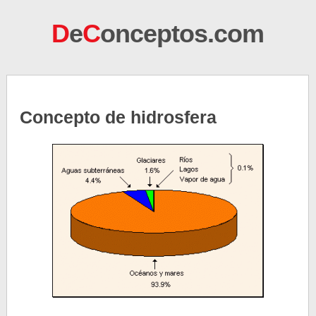
D
e
C
onceptos.com
Concepto de hidrosfera