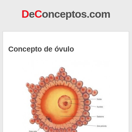
D
e
C
onceptos.com
Concepto de óvulo