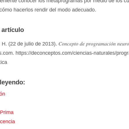
veniente conocer los metaprogramas por medio de los cu
 cómo hacerlos rendir del modo adecuado.
 artículo
Concepto de programación neurol
H. (22 de julio de 2013).
.com. https://deconceptos.com/ciencias-naturales/prog
tica
leyendo:
ión
 Prima
cencia