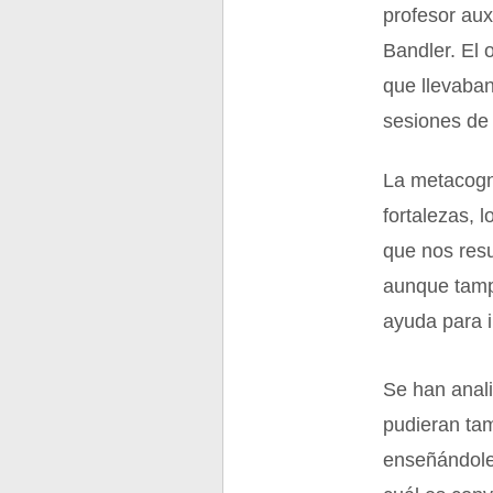
profesor aux
Bandler. El 
que llevaban
sesiones de 
La metacogni
fortalezas, 
que nos resu
aunque tampo
ayuda para i
Se han anal
pudieran tam
enseñándoles