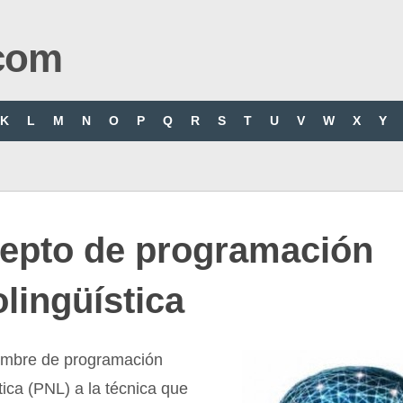
com
K
L
M
N
O
P
Q
R
S
T
U
V
W
X
Y
epto de programación
lingüística
ombre de programación
tica (PNL) a la técnica que