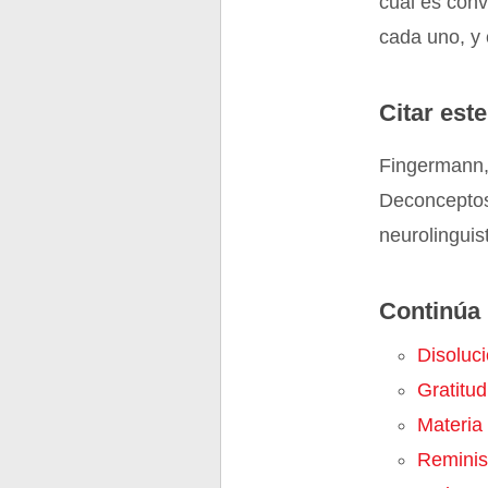
cuál es con
cada uno, y
Citar este
Fingermann, 
Deconceptos
neurolinguis
Continúa 
Disoluc
Gratitud
Materia
Reminis