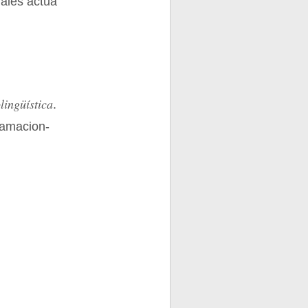
ales actúa
ingüística
.
ramacion-