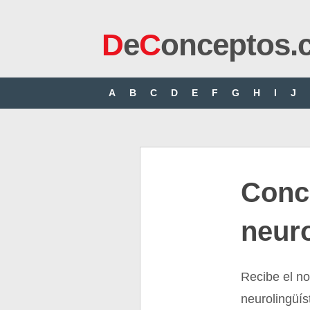
D
e
C
onceptos.
A
B
C
D
E
F
G
H
I
J
Conc
neuro
Recibe el n
neurolingüís