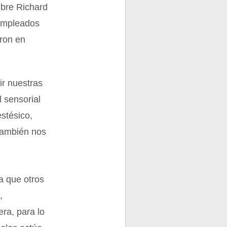
mbre Richard
 empleados
aron en
ir nuestras
l sensorial
estésico,
 también nos
a que otros
,
ra, para lo