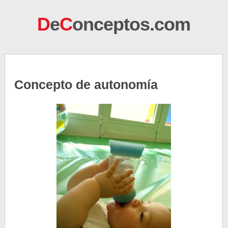
D
e
C
onceptos.com
Concepto de autonomía