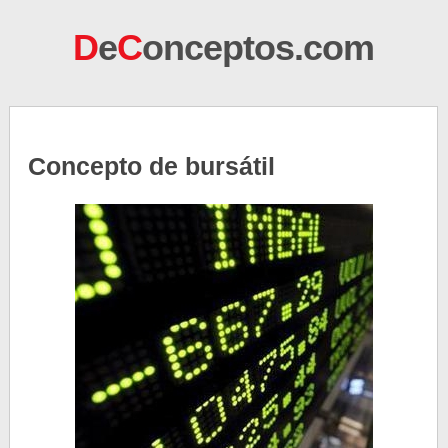
D
e
C
onceptos.com
Concepto de bursátil