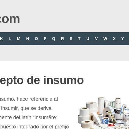
com
K
L
M
N
O
P
Q
R
S
T
U
V
W
X
Y
epto de insumo
nsumo, hace referencia al
 insumir, que se deriva
ente del latín “insumĕre”
uesto integrado por el prefijo