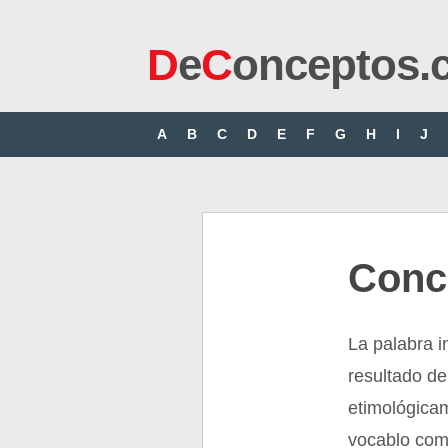
D
e
C
onceptos.
A
B
C
D
E
F
G
H
I
J
Conc
La palabra i
resultado de
etimológicam
vocablo comp