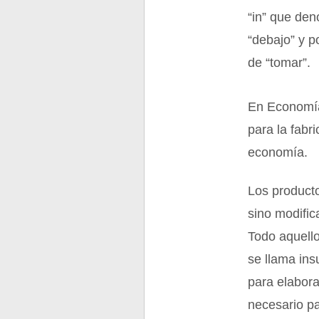
“in” que den
“debajo” y p
de “tomar”.
En Economía 
para la fabr
economía.
Los producto
sino modific
Todo aquello
se llama ins
para elabora
necesario pa