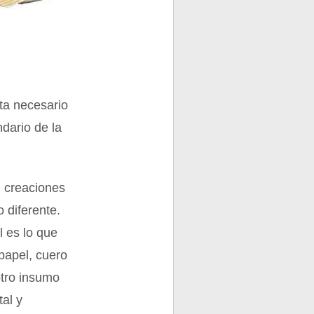
ta necesario
ndario de la
n creaciones
 diferente.
l es lo que
papel, cuero
otro insumo
al y