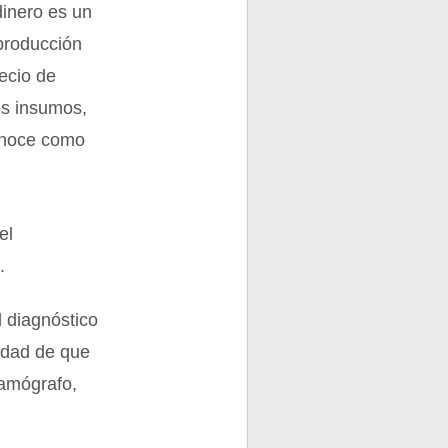
dinero es un
 producción
recio de
os insumos,
conoce como
el
.
 diagnóstico
lidad de que
mamógrafo,