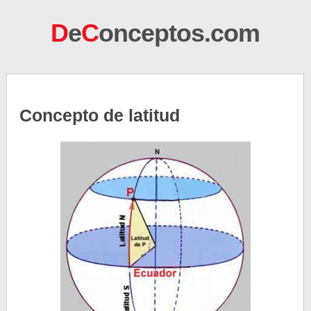
D
e
C
onceptos.com
Concepto de latitud