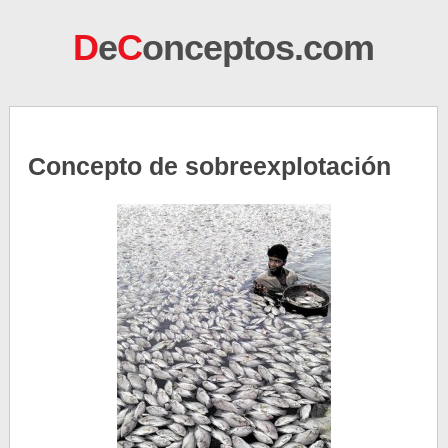
D
e
C
onceptos.com
Concepto de sobreexplotación