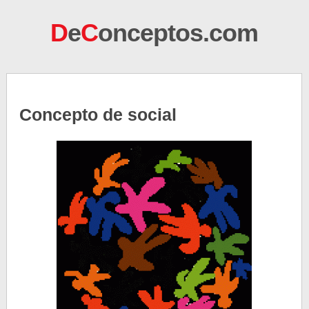
D
e
C
onceptos.com
Concepto de social