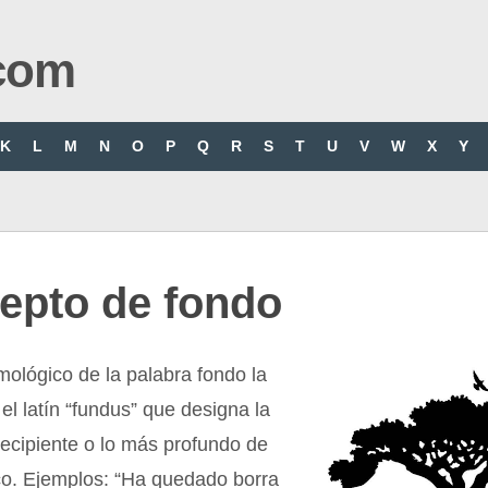
com
K
L
M
N
O
P
Q
R
S
T
U
V
W
X
Y
epto de fondo
imológico de la palabra fondo la
el latín “fundus” que designa la
ecipiente o lo más profundo de
co. Ejemplos: “Ha quedado borra