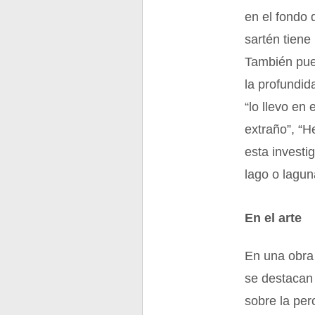
en el fondo d
sartén tiene
También pue
la profundid
“lo llevo en
extraño”, “H
esta investi
lago o lagun
En el arte
En una obra 
se destacan 
sobre la per