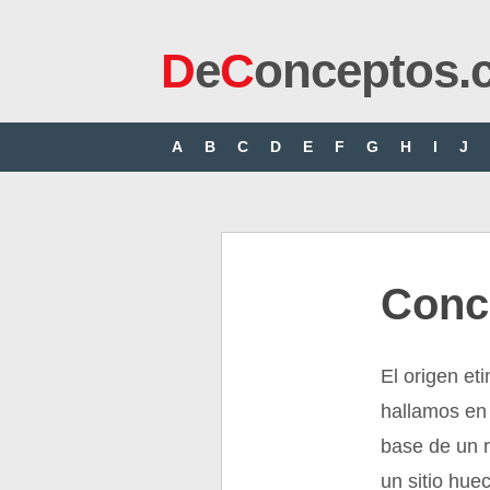
D
e
C
onceptos.
A
B
C
D
E
F
G
H
I
J
Conc
El origen et
hallamos en 
base de un r
un sitio hue