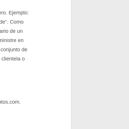
ero. Ejemplo:
ande”. Como
ario de un
ministre en
 conjunto de
clientela o
ptos.com.