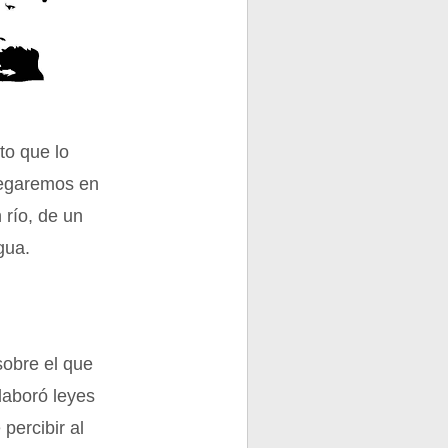
to que lo
Llegaremos en
 río, de un
gua.
sobre el que
elaboró leyes
percibir al