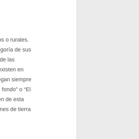
s o rurales.
egoría de sus
de las
existen en
uegan siempre
 fondo” o “El
én de esta
nes de tierra