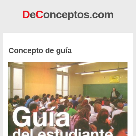
D
e
C
onceptos.com
Concepto de guía