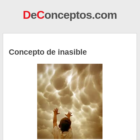
D
e
C
onceptos.com
Concepto de inasible