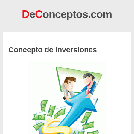
D
e
C
onceptos.com
Concepto de inversiones