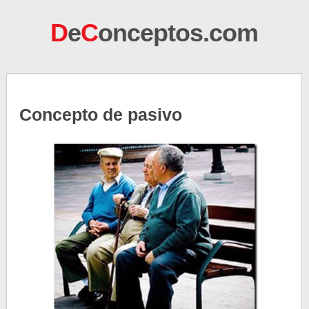
D
e
C
onceptos.com
Concepto de pasivo