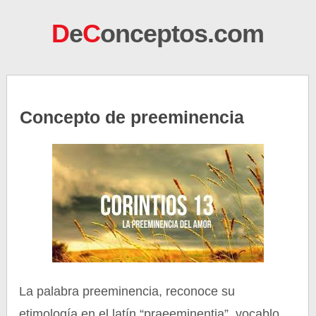
D
e
C
onceptos.com
Concepto de preeminencia
La palabra preeminencia, reconoce su
etimología en el latín “praeeminentia”, vocablo