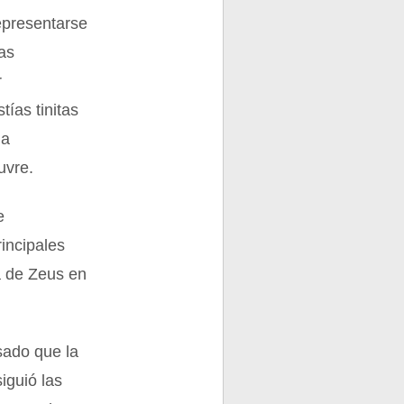
representarse
ias
r
tías tinitas
la
uvre.
e
incipales
a de Zeus en
sado que la
iguió las