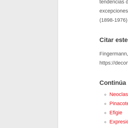
tendencias d
excepciones
(1898-1976) 
Citar este
Fingermann,
https://deco
Continúa 
Neoclas
Pinacot
Efigie
Expresió