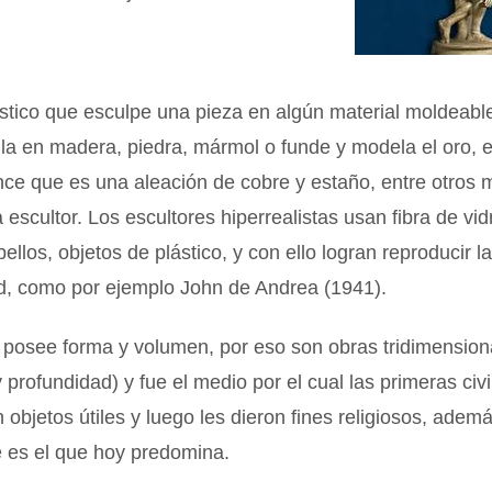
lástico que esculpe una pieza en algún material moldeab
talla en madera, piedra, mármol o funde y modela el oro, e
once que es una aleación de cobre y estaño, entre otros m
escultor. Los escultores hiperrealistas usan fibra de vid
bellos, objetos de plástico, y con ello logran reproducir l
ad, como por ejemplo John de Andrea (1941).
a posee forma y volumen, por eso son obras tridimensio
y profundidad) y fue el medio por el cual las primeras civ
 objetos útiles y luego les dieron fines religiosos, adem
e es el que hoy predomina.