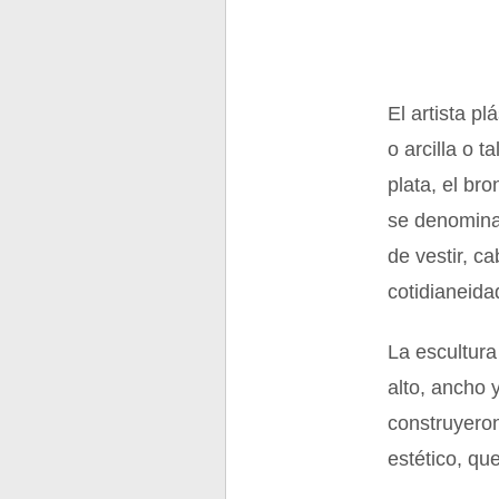
El artista p
o arcilla o 
plata, el br
se denomina 
de vestir, ca
cotidianeid
La escultur
alto, ancho 
construyeron
estético, qu