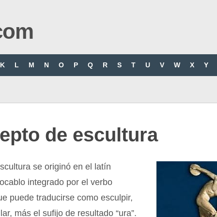
com
K
L
M
N
O
P
Q
R
S
T
U
V
W
X
Y
epto de escultura
cultura se originó en el latín
vocablo integrado por el verbo
ue puede traducirse como esculpir,
llar, más el sufijo de resultado “ura”.