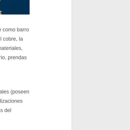
le como barro
l cobre, la
ateriales,
rio, prendas
a
nales (poseen
ilizaciones
ás del