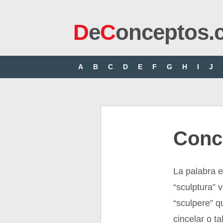
D
e
C
onceptos.
A
B
C
D
E
F
G
H
I
J
Conc
La palabra es
“sculptura” 
“sculpere” q
cincelar o ta