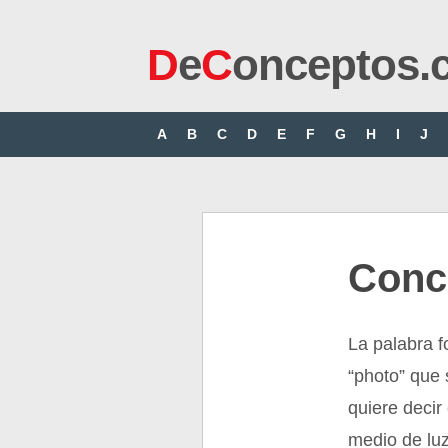
D
e
C
onceptos.
A
B
C
D
E
F
G
H
I
J
Conce
La palabra f
“photo” que s
quiere decir 
medio de luz