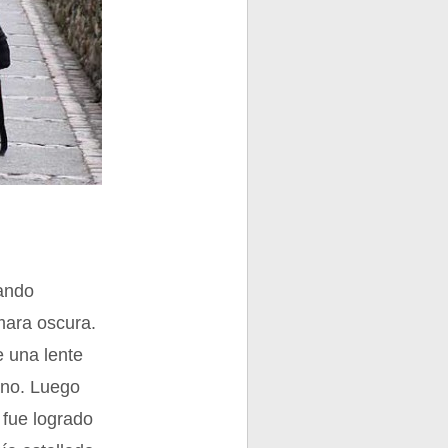
zando
mara oscura.
e una lente
lano. Luego
 fue logrado