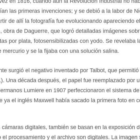
vez en 1816, cuando aún la Revolución Industrial no hab
ían las primeras invenciones; y se debió a la labor de N
rtir de allí la fotografía fue evolucionando apareciendo e
, obra de Daguerre, que logró detalladas imágenes sob
tas por plata, fotosensibilizadas con yodo. Se revelaba 
 mercurio y se la fijaba con una solución salina.
te surgió el negativo inventado por Talbot, que permitió
1). Una década después, el papel fue reemplazado por u
 hermanos Lumiere en 1907 perfeccionaron el sistema de
e ya el inglés Maxwell había sacado la primera foto en c
 cámaras digitales, también se basan en la exposición 
ro el procesamiento y el archivo son digitales. La imagen