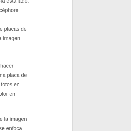
ía estallado,
icéphore
l
re placas de
la imagen
 hacer
na placa de
 fotos en
olor en
de la imagen
 se enfoca