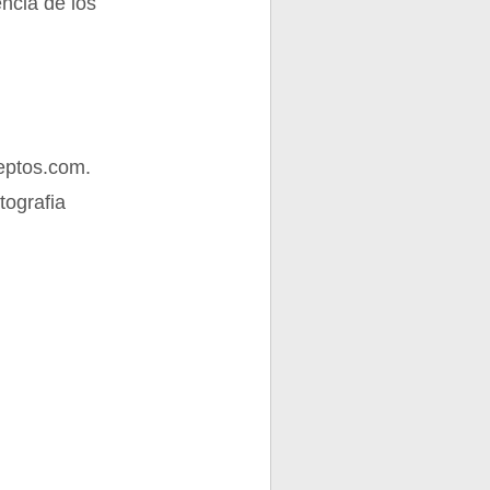
encia de los
eptos.com.
tografia