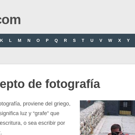
com
K
L
M
N
O
P
Q
R
S
T
U
V
W
X
Y
pto de fotografía
otografía, proviene del griego,
ignifica luz y “grafe” que
escritura, o sea escribir por
.