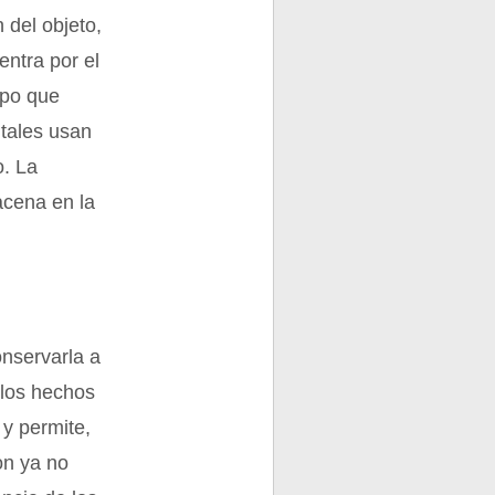
 del objeto,
entra por el
mpo que
itales usan
o. La
acena en la
onservarla a
 los hechos
y permite,
on ya no