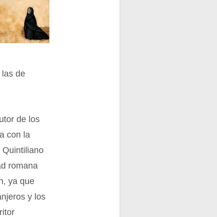
 las de
utor de los
a con la
 Quintiliano
dad romana
n, ya que
njeros y los
itor