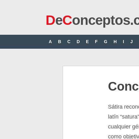
D
e
C
onceptos.
A
B
C
D
E
F
G
H
I
J
Conce
Sátira recon
latín “satura
cualquier gén
como objetiv