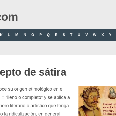
com
K
L
M
N
O
P
Q
R
S
T
U
V
W
X
Y
pto de sátira
oce su origen etimológico en el
” = “lleno o completo” y se aplica a
ero literario o artístico que tenga
o la ridiculización, en general