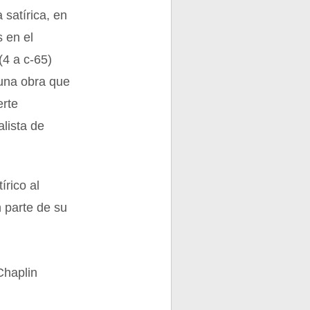
satírica, en
 en el
(4 a c-65)
 una obra que
erte
lista de
rico al
 parte de su
Chaplin