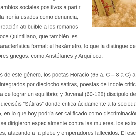
cambios sociales positivos a partir
 la ironía usados como denuncia,
reación atribuible a los romanos
ce Quintiliano, que también les
aracterística formal: el hexámetro, lo que la distingue de
res griegos, como Aristófanes y Arquíloco.
 de este género, los poetas Horacio (65 a. C – 8 a C) a
ntegrados por dieciocho sátiras, poesías de índole critic
ca de lograr un equilibrio; y Juvenal (60-128) discípulo de
 dieciséis “Sátiras” donde critica ácidamente a la socie
, en lo que hoy podría ser calificado como discriminació
se dirigieron especialmente contra las mujeres, los extra
, atacando a la plebe y emperadores fallecidos. El escr