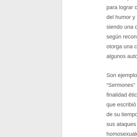
para lograr 
del humor y
siendo una c
según recono
otorga una c
algunos auto
Son ejemplos
“Sermones” i
finalidad éti
que escribió
de su tiempo
sus ataques 
homosexuales