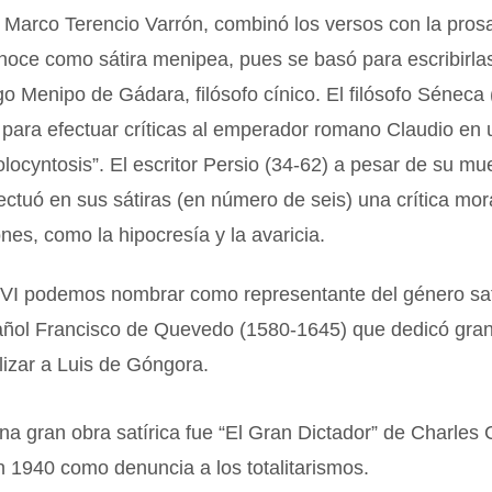
Marco Terencio Varrón, combinó los versos con la prosa 
noce como sátira menipea, pues se basó para escribirlas
ego Menipo de Gádara, filósofo cínico. El filósofo Séneca 
a para efectuar críticas al emperador romano Claudio en
locyntosis”. El escritor Persio (34-62) a pesar de su mu
ctuó en sus sátiras (en número de seis) una crítica mora
ones, como la hipocresía y la avaricia.
XVI podemos nombrar como representante del género satí
pañol Francisco de Quevedo (1580-1645) que dedicó gran
ulizar a Luis de Góngora.
una gran obra satírica fue “El Gran Dictador” de Charles 
 1940 como denuncia a los totalitarismos.