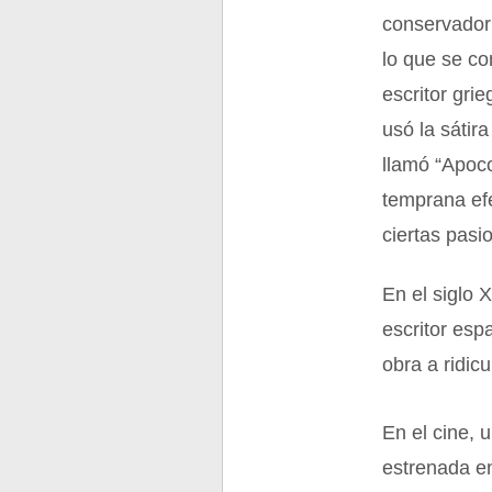
conservador 
lo que se co
escritor gri
usó la sátir
llamó “Apoco
temprana efe
ciertas pasi
En el siglo 
escritor es
obra a ridic
En el cine, 
estrenada en