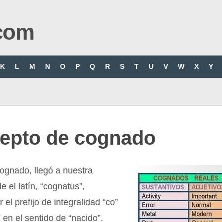
com
K
L
M
N
O
P
Q
R
S
T
U
V
W
X
Y
epto de cognado
ognado, llegó a nuestra
e el latín, “cognatus”,
 el prefijo de integralidad “co”
” en el sentido de “nacido”.