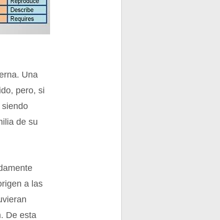
terna. Una
do, pero, si
 siendo
ilia de su
undamente
origen a las
uvieran
n. De esta