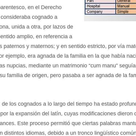
parentesco, en el Derecho
consideraba cognado a
ona, unida a otra, por lazos de
entido amplio, en referencia a
s paternos y maternos; y en sentido estricto, por vía ma
por ejemplo, era agnada de la familia en la que había naci
stas nupcias, mediante un matrimonio “cum manu” seguía
u familia de origen, pero pasaba a ser agnada de la fam
 de los cognados a lo largo del tiempo ha estado prof
 por la expansión del latín, cuyas modificaciones dieron 
ances. Este proceso permitió que ciertas palabras mant
en distintos idiomas, debido a un tronco lingüístico comú