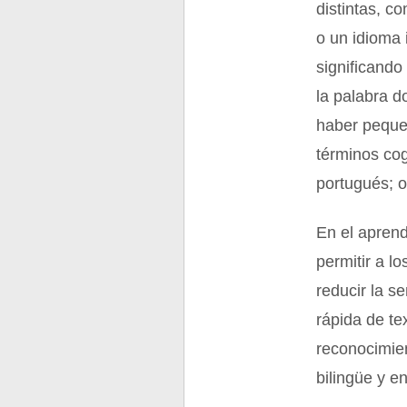
distintas, c
o un idioma 
significando
la palabra d
haber pequeñ
términos cog
portugués; o 
En el aprend
permitir a lo
reducir la s
rápida de te
reconocimie
bilingüe y e