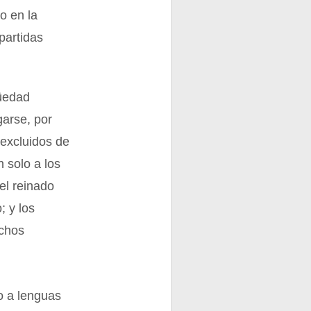
o en la
partidas
güedad
arse, por
 excluidos de
n solo a los
el reinado
; y los
echos
o a lenguas