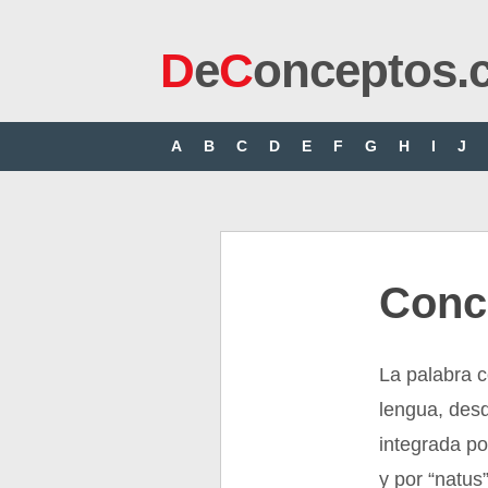
D
e
C
onceptos.
A
B
C
D
E
F
G
H
I
J
Conc
La palabra c
lengua, desd
integrada por
y por “natus