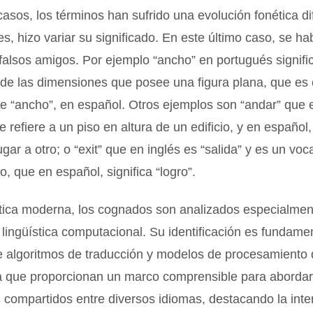
asos, los términos han sufrido una evolución fonética di
, hizo variar su significado. En este último caso, se hab
alsos amigos. Por ejemplo “ancho” en portugués significa
de las dimensiones que posee una figura plana, que es 
de “ancho”, en español. Otros ejemplos son “andar” que 
e refiere a un piso en altura de un edificio, y en español,
lugar a otro; o “exit” que en inglés es “salida” y es un vo
to, que en español, significa “logro”.
stica moderna, los cognados son analizados especialmen
 lingüística computacional. Su identificación es fundamen
e algoritmos de traducción y modelos de procesamiento 
ya que proporcionan un marco comprensible para aborda
 compartidos entre diversos idiomas, destacando la int