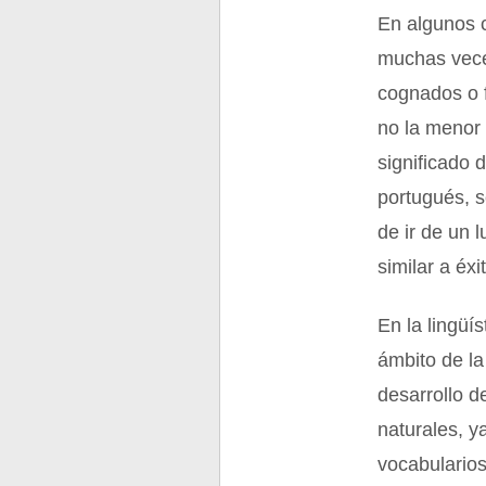
En algunos c
muchas veces
cognados o f
no la menor 
significado 
portugués, s
de ir de un 
similar a éxi
En la lingüí
ámbito de la
desarrollo d
naturales, 
vocabularios