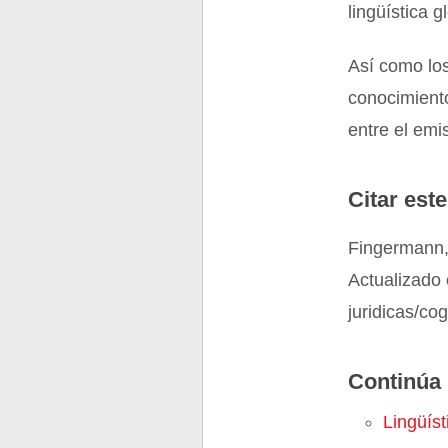
lingüística g
Así como lo
conocimiento
entre el emi
Citar este
Fingermann,
Actualizado 
juridicas/co
Continúa 
Lingüíst