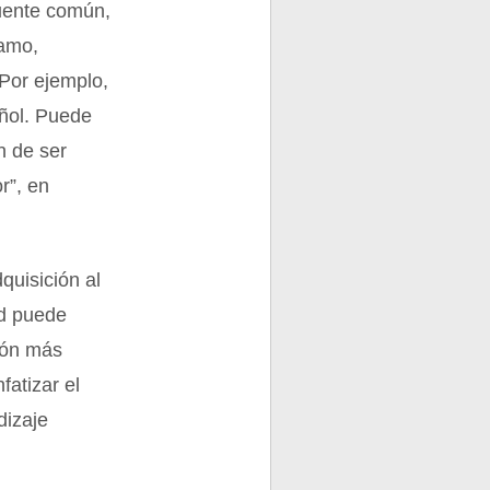
fuente común,
tamo,
 Por ejemplo,
añol. Puede
n de ser
r”, en
quisición al
tud puede
sión más
fatizar el
dizaje