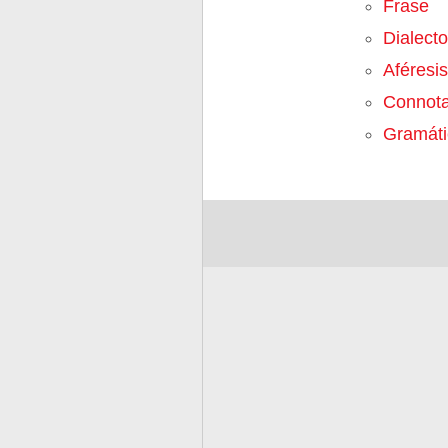
Frase
Dialecto
Aféresis
Connota
Gramáti