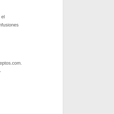
 el
nfusiones
eptos.com.
-