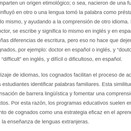
omparten un origen etimológico; o sea, nacieron de una 
influyó en otro o una lengua tomó la palabra como prés
 lo mismo, y ayudando a la comprensión de otro idioma.
octor, se escribe y significa lo mismo en inglés y en esp
as diferencias de escritura, pero eso no hace que deje
nados, por ejemplo: doctor en español o inglés, y “douto
“difficult” en inglés, y difícil o dificultoso, en español.
izaje de idiomas, los cognados facilitan el proceso de ad
s estudiantes identificar palabras familiares. Esta simili
ensación de barrera lingüística y fomentar una compren
xtos. Por esta razón, los programas educativos suelen en
nto de cognados como una estrategia eficaz en el apren
n la enseñanza de lenguas extranjeras.