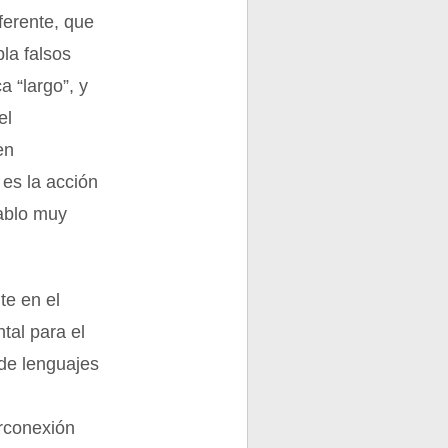
ferente, que
la falsos
 “largo”, y
el
en
 es la acción
cablo muy
te en el
tal para el
de lenguajes
r
erconexión