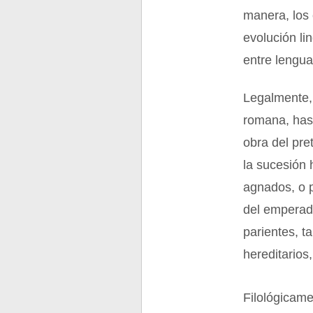
manera, los
evolución li
entre lengu
Legalmente, 
romana, has
obra del pre
la sucesión 
agnados, o p
del emperado
parientes, t
hereditarios
Filológicam