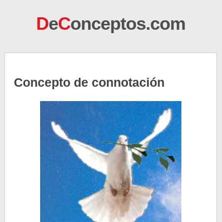
D
e
C
onceptos.com
Concepto de connotación