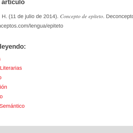
 artículo
Concepto de epíteto
H. (11 de julio de 2014).
. Deconcept
nceptos.com/lengua/epiteto
leyendo:
a
Literarias
o
ión
o
Semántico