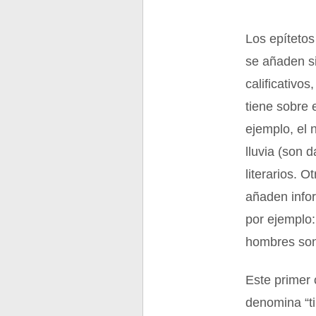
Los epítetos
se añaden si
calificativo
tiene sobre 
ejemplo, el n
lluvia (son 
literarios. O
añaden infor
por ejemplo:
hombres son
Este primer 
denomina “ti