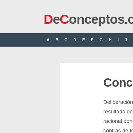
D
e
C
onceptos.
A
B
C
D
E
F
G
H
I
J
Conc
Deliberación,
resultado de
racional don
contras de t