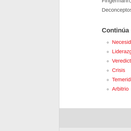
Fingermann,
Deconceptos.
Continúa 
Necesi
Lideraz
Veredic
Crisis
Temerid
Arbitrio