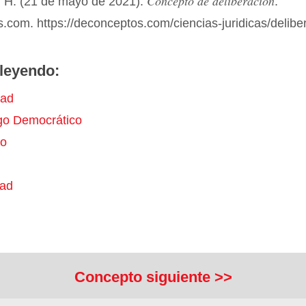
Concepto de deliberación
 H. (21 de mayo de 2021).
.
com. https://deconceptos.com/ciencias-juridicas/delibe
leyendo:
dad
go Democrático
to
ad
Concepto siguiente >>