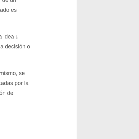
n de un
tado es
a idea u
la decisión o
l mismo, se
tadas por la
ión del