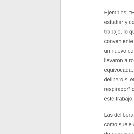
Ejemplos: “H
estudiar y c
trabajo, lo 
conveniente
un nuevo co
llevaron a ro
equivocada, 
deliberó si e
respirador” 
este trabajo
Las delibera
como suele s