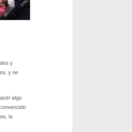
ados y
os, y se
hacer algo
 convencido
os, la