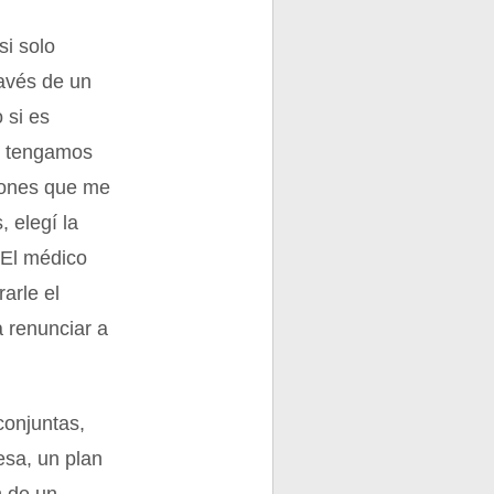
si solo
ravés de un
 si es
 y tengamos
zones que me
, elegí la
“El médico
rarle el
a renunciar a
conjuntas,
esa, un plan