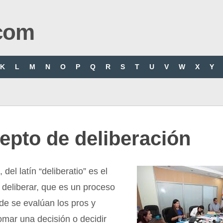
com
K
L
M
N
O
P
Q
R
S
T
U
V
W
X
Y
epto de deliberación
 del latín “deliberatio” es el
 deliberar, que es un proceso
de se evalúan los pros y
omar una decisión o decidir