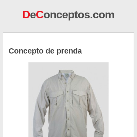
D
e
C
onceptos.com
Concepto de prenda