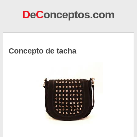
D
e
C
onceptos.com
Concepto de tacha