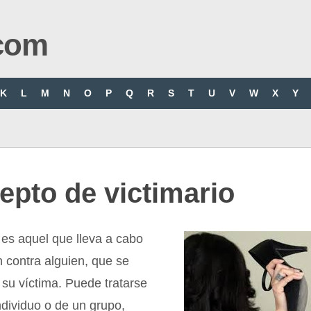
com
K
L
M
N
O
P
Q
R
S
T
U
V
W
X
Y
pto de victimario
o es aquel que lleva a cabo
 contra alguien, que se
 su víctima. Puede tratarse
ndividuo o de un grupo,