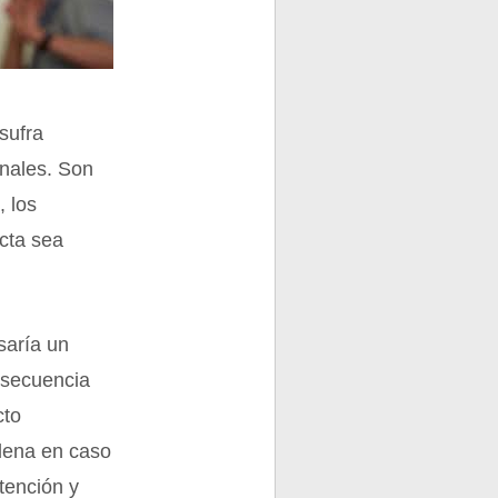
 sufra
onales. Son
, los
ucta sea
.
saría un
nsecuencia
cto
plena en caso
tención y