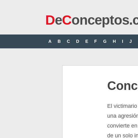
D
e
C
onceptos.
A
B
C
D
E
F
G
H
I
J
Conce
El victimari
una agresión
convierte en
de un solo i