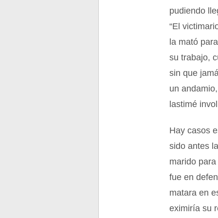
pudiendo lle
“El victimar
la mató para
su trabajo, 
sin que jamá
un andamio, 
lastimé invo
Hay casos es
sido antes 
marido para 
fue en defen
matara en e
eximiría su 