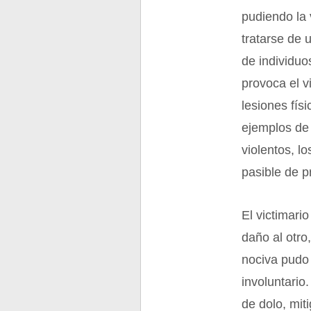
pudiendo la 
tratarse de 
de individu
provoca el v
lesiones fís
ejemplos de 
violentos, l
pasible de p
El victimari
daño al otro
nociva pudo
involuntario
de dolo, mit