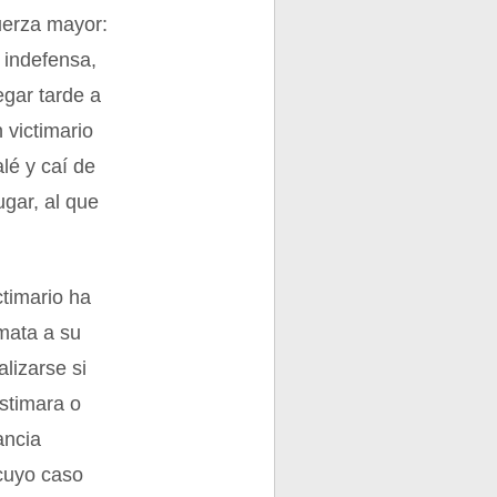
fuerza mayor:
e indefensa,
egar tarde a
 victimario
lé y caí de
gar, al que
timario ha
mata a su
lizarse si
astimara o
ancia
 cuyo caso