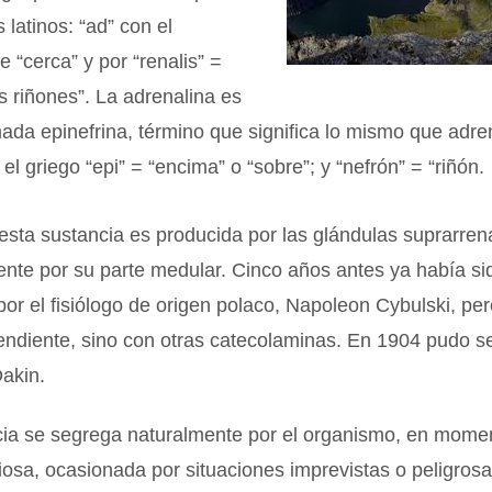
 latinos: “ad” con el
e “cerca” y por “renalis” =
os riñones”. La adrenalina es
ada epinefrina, término que significa lo mismo que adre
el griego “epi” = “encima” o “sobre”; y “nefrón” = “riñón.
sta sustancia es producida por las glándulas suprarren
nte por su parte medular. Cinco años antes ya había si
 por el fisiólogo de origen polaco, Napoleon Cybulski, pe
ndiente, sino con otras catecolaminas. En 1904 pudo se
Dakin.
cia se segrega naturalmente por el organismo, en mome
iosa, ocasionada por situaciones imprevistas o peligrosa