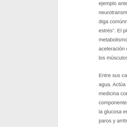
ejemplo ant
neurotransmi
diga comúnm
estrés”. El 
metabolismo
aceleración 
los músculos
Entre sus ca
agua. Actúa 
medicina co
componente d
la glucosa e
paros y arri