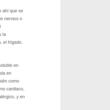
e ahí que se
e nervios o
l
 la
, el hígado,
soluble en
ada en
mbién como
mo cardiaco,
lérgico, y en