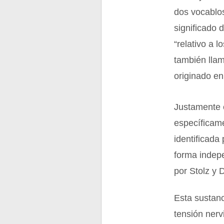
dos vocablos
significado d
“relativo a l
también llam
originado en 
Justamente e
específicame
identificada
forma indepe
por Stolz y 
Esta sustan
tensión nerv