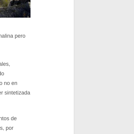
nalina pero
ales,
do
ro no en
r sintetizada
ntos de
s, por