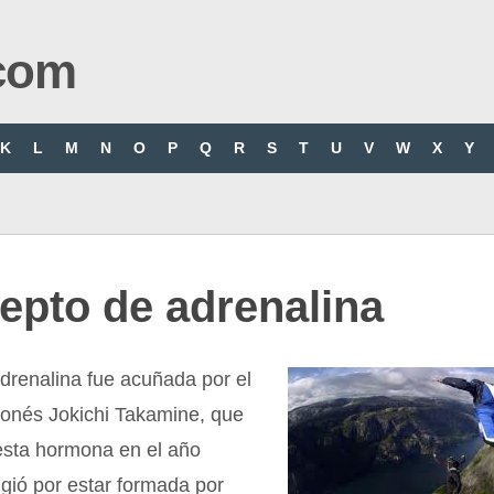
com
K
L
M
N
O
P
Q
R
S
T
U
V
W
X
Y
epto de adrenalina
drenalina fue acuñada por el
aponés Jokichi Takamine, que
 esta hormona en el año
ligió por estar formada por