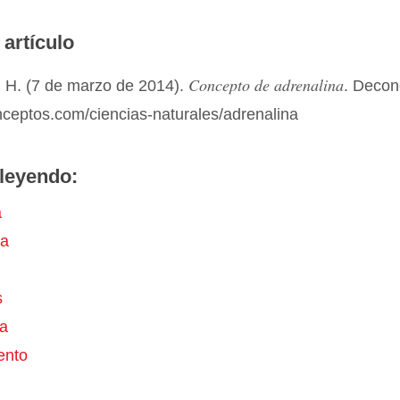
 artículo
Concepto de adrenalina
 H. (7 de marzo de 2014).
. Decon
nceptos.com/ciencias-naturales/adrenalina
leyendo:
a
na
s
a
ento