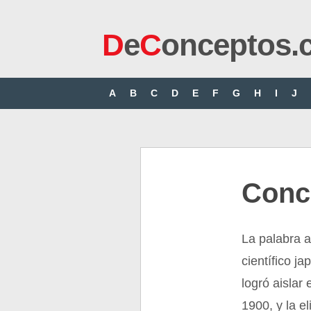
D
e
C
onceptos.
A
B
C
D
E
F
G
H
I
J
Conc
La palabra a
científico j
logró aislar
1900, y la e