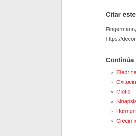
Citar este
Fingermann,
https://deco
Continúa 
Efedrin
Oxitoci
Glotis
Sinapsi
Hormon
Crecimi