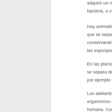
adquirir un 
bacteria, o 
Hay animales
que se separ
conservando 
las esponjas
En las plant
se separa de
por ejemplo 
Los adelanto
organismos q
humano. Con 