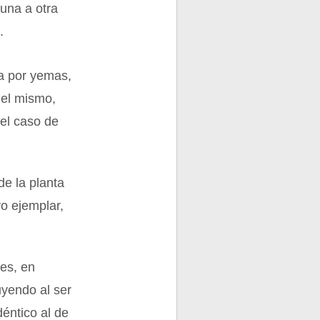
 una a otra
.
la por yemas,
del mismo,
 el caso de
de la planta
o ejemplar,
nes, en
uyendo al ser
éntico al de