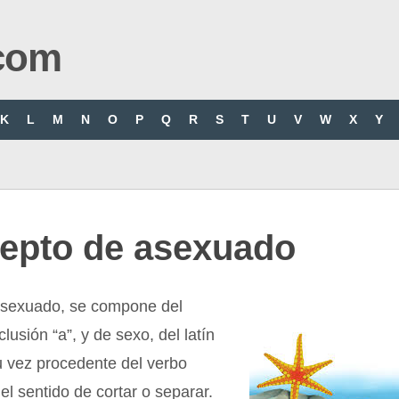
com
K
L
M
N
O
P
Q
R
S
T
U
V
W
X
Y
epto de asexuado
asexuado, se compone del
clusión “a”, y de sexo, del latín
u vez procedente del verbo
 el sentido de cortar o separar.