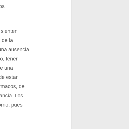
los
 sienten
 de la
 una ausencia
o, tener
de una
de estar
rmacos, de
ancia. Los
orno, pues