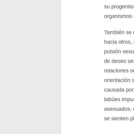
su progenito
organismos 
También se 
hacia otros,
pulsión sexu
de deseo sex
relaciones s
orientación 
causada por
tabúes impue
asexuados, c
se sienten p