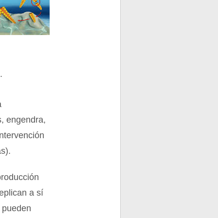
.
a
s, engendra,
intervención
s).
eproducción
plican a sí
s pueden