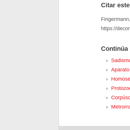
Citar este
Fingermann,
https://dec
Continúa 
Sadism
Aparato
Homose
Protozo
Corpúsc
Metrorr