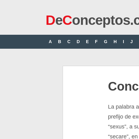
D
e
C
onceptos.
A
B
C
D
E
F
G
H
I
J
Conc
La palabra 
prefijo de ex
“sexus”, a s
“secare”, en