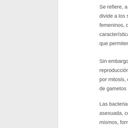
Se refiere, 
divide a los
femeninos, d
característi
que permiten
Sin embargo
reproducción
por mitosis,
de gametos 
Las bacteria
asexuada, co
mismos, for