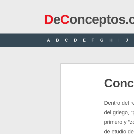
D
e
C
onceptos.
A
B
C
D
E
F
G
H
I
J
Conc
Dentro del r
del griego, “
primero y “z
de etudio de