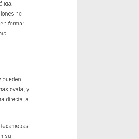
ólida,
ciones no
den formar
rma
 y pueden
nas ovata, y
a directa la
as tecamebas
en su