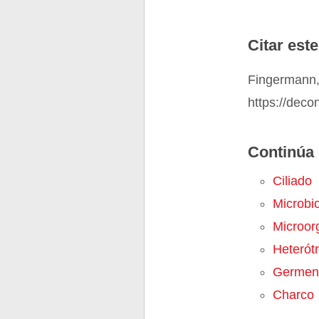
Citar este
Fingermann, 
https://deco
Continúa 
Ciliado
Microbi
Microor
Heterót
Germen
Charco