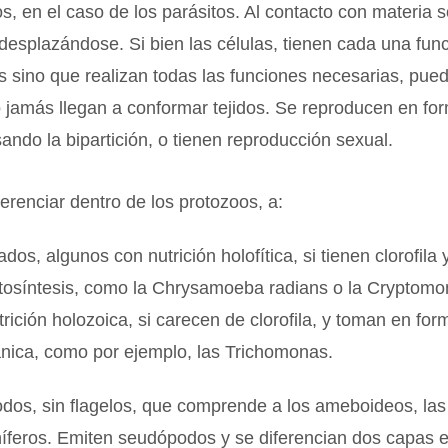
 en el caso de los parásitos. Al contacto con materia s
desplazándose. Si bien las células, tienen cada una fun
s sino que realizan todas las funciones necesarias, pue
 jamás llegan a conformar tejidos. Se reproducen en fo
ndo la bipartición, o tienen reproducción sexual.
renciar dentro de los protozoos, a:
ados, algunos con nutrición holofítica, si tienen clorofila
fotosíntesis, como la Chrysamoeba radians o la Cryptomo
trición holozoica, si carecen de clorofila, y toman en form
ánica, como por ejemplo, las Trichomonas.
odos, sin flagelos, que comprende a los ameboideos, l
níferos. Emiten seudópodos y se diferencian dos capas 