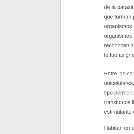
de la parasi
que forman p
organismos 
organismos 
reconocen a
le fue asign
Entre las ca
unicelulares
tipo permane
transitorio
estimulante 
Habitan en e