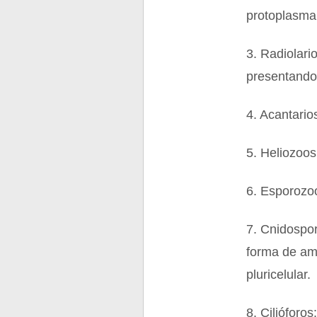
protoplasma
3. Radiolari
presentando
4. Acantario
5. Heliozoos
6. Esporozoo
7. Cnidospor
forma de am
pluricelular.
8. Cilióforos