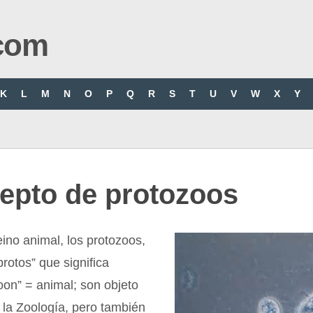
com
K
L
M
N
O
P
Q
R
S
T
U
V
W
X
Y
epto de protozoos
eino animal, los protozoos,
protos” que significa
oon” = animal; son objeto
 la Zoología, pero también