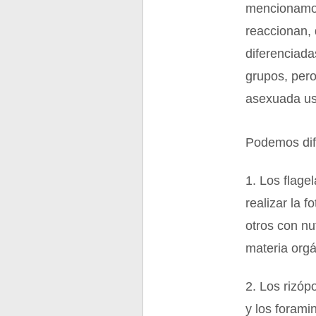
mencionamos,
reaccionan, 
diferenciada
grupos, pero
asexuada usa
Podemos dife
1. Los flagel
realizar la 
otros con nu
materia org
2. Los rizóp
y los forami