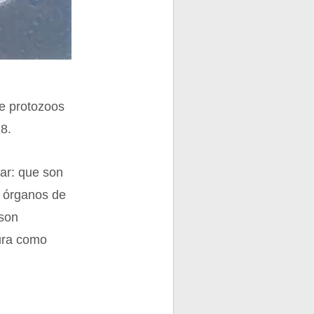
de protozoos
8.
tar: que son
s órganos de
 son
tura como