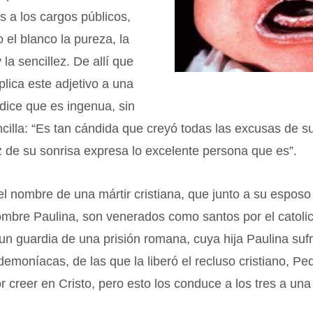
s a los cargos públicos,
 el blanco la pureza, la
la sencillez. De allí que
lica este adjetivo a una
dice que es ingenua, sin
ncilla: “Es tan cándida que creyó todas las excusas de s
 de su sonrisa expresa lo excelente persona que es”.
l nombre de una mártir cristiana, que junto a su esposo
ombre Paulina, son venerados como santos por el catoli
un guardia de una prisión romana, cuya hija Paulina suf
emoníacas, de las que la liberó el recluso cristiano, Ped
or creer en Cristo, pero esto los conduce a los tres a un