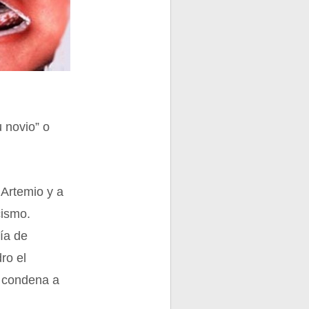
u novio” o
 Artemio y a
cismo.
ría de
ro el
a condena a