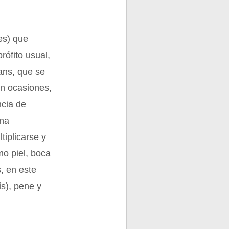
es) que
rófito usual,
cans, que se
en ocasiones,
ncia de
una
tiplicarse y
mo piel, boca
, en este
s), pene y