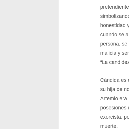
pretendiente
simbolizando
honestidad y 
cuando se ap
persona, se 
malicia y se
“La candidez
Cándida es e
su hija de n
Artemio era 
posesiones d
exorcista, p
muerte.