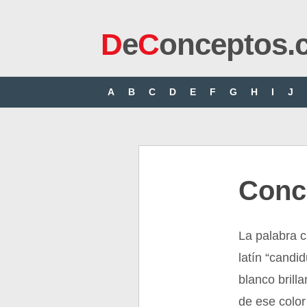
D
e
C
onceptos.
A
B
C
D
E
F
G
H
I
J
Conc
La palabra c
latín “candi
blanco brilla
de ese color