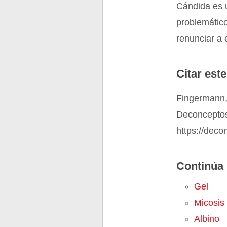
Cándida es u
problemátic
renunciar a e
Citar este
Fingermann,
Deconceptos
https://deco
Continúa 
Gel
Micosis
Albino