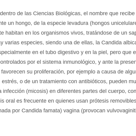
entro de las Ciencias Biológicas, el nombre que recibe
nte un hongo, de la especie levadura (hongos unicelular
e habitan en los organismos vivos, tratándose de un sap
ay varias especies, siendo una de ellas, la Candida albi
pecialmente en el tubo digestivo y en la piel, pero que 
controlados por el sistema inmunológico, y ante la prese
 favorecen su proliferación, por ejemplo a causa de alg
estrés, o de un tratamiento con antibióticos, pueden mul
 infección (micosis) en diferentes partes del cuerpo, co
sis oral es frecuente en quienes usan prótesis removibles
ada por Candida famata) vagina (provocan vulvovaginiti