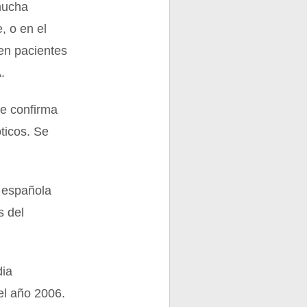
mucha
, o en el
en pacientes
.
se confirma
ticos. Se
a española
s del
dia
el año 2006.