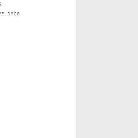
s
es, debe