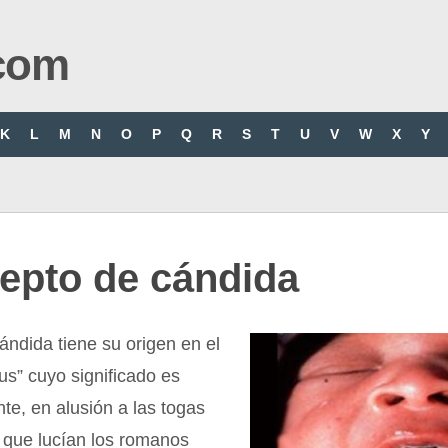
com
K
L
M
N
O
P
Q
R
S
T
U
V
W
X
Y
epto de cándida
ándida tiene su origen en el
dus” cuyo significado es
nte, en alusión a las togas
 que lucían los romanos