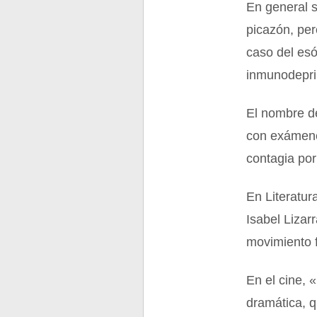
En general 
picazón, per
caso del es
inmunodepri
El nombre de
con exámenes
contagia por
En Literatur
Isabel Lizar
movimiento 
En el cine, 
dramática, q