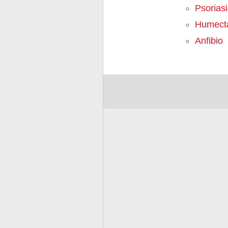
Psoriasi
Humect
Anfibio