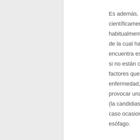
Es además, d
científicame
habitualment
de la cual h
encuentra es
si no están 
factores que
enfermedad, 
provocar una
(la candidia
caso ocasion
esófago.