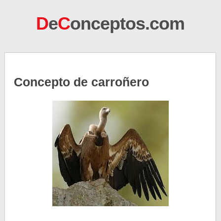
D
e
C
onceptos.com
Concepto de carroñero