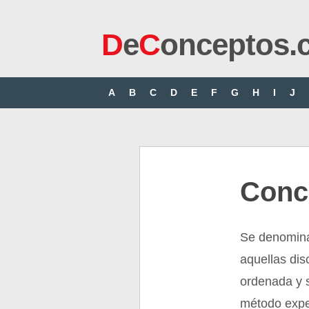
D
e
C
onceptos.
A
B
C
D
E
F
G
H
I
J
Conc
Se denomina
aquellas dis
ordenada y s
método exper