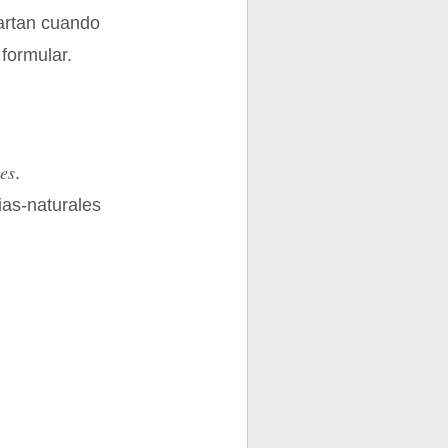
cartan cuando
formular.
es
.
ias-naturales