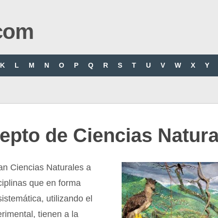
com
K
L
M
N
O
P
Q
R
S
T
U
V
W
X
Y
epto de Ciencias Natura
n Ciencias Naturales a
ciplinas que en forma
istemática, utilizando el
imental, tienen a la