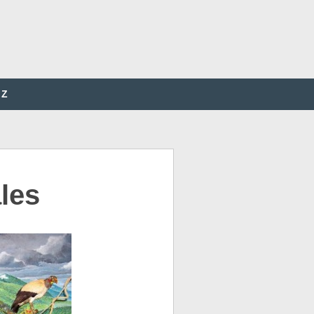
Z
les