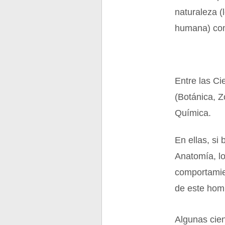
naturaleza (
humana) com
Entre las Ci
(Botánica, Z
Química.
En ellas, si
Anatomía, lo
comportamien
de este homb
Algunas cie