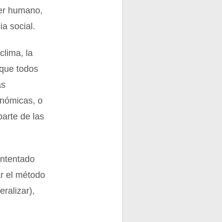
ser humano,
a social.
clima, la
a que todos
as
onómicas, o
arte de las
intentado
ar el método
ralizar),