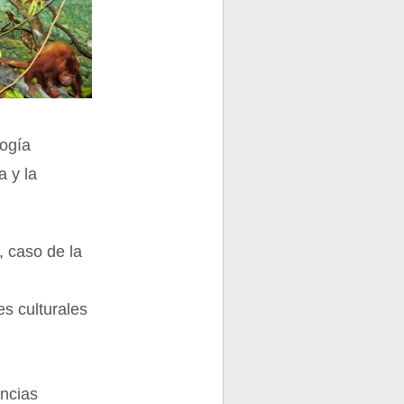
logía
a y la
, caso de la
es culturales
encias