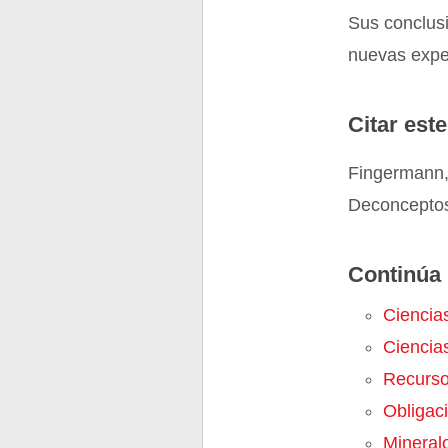
Sus conclusi
nuevas exper
Citar este
Fingermann,
Deconceptos
Continúa 
Ciencia
Ciencia
Recurso
Obligac
Mineral